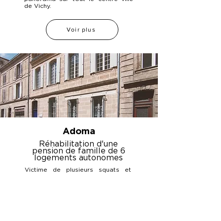
de Vichy.
Voir plus
Adoma
Réhabilitation d'une
pension de famille de 6
logements autonomes
Victime de plusieurs squats et
d'un incendie, cette pension de
famille située dans le secteur
sauvegardé de Bordeaux avait
grandement besoin d'une
rénovation.
Portée par le bailleur social
Adoma, la rénovation crée 6